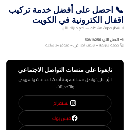
📞 احصل على أفضل خدمة تركيب
اقفال الكترونية في الكويت
لا تنتظر حدوث مشكلة — احمِ منزلك الآن.
📲
اتصل الآن: 50414256
🚀 خدمة سريعة – تركيب احترافي – متوفر 24 ساعة
تابعونا على منصات التواصل الاجتماعي
ابقَ على تواصل معنا لمعرفة أحدث الخدمات والعروض
والتحديثات.
إنستقرام
فيس بوك