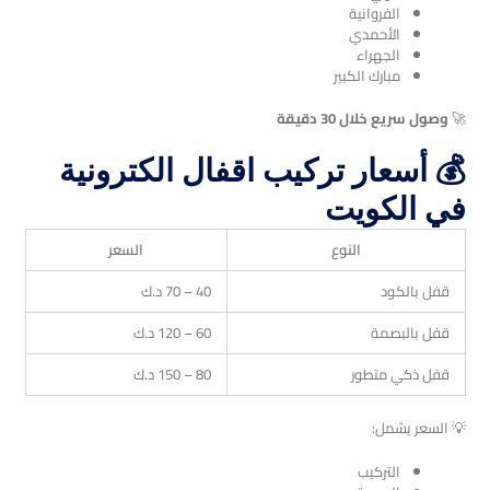
الفروانية
الأحمدي
الجهراء
مبارك الكبير
🚀
وصول سريع خلال 30 دقيقة
💰 أسعار تركيب اقفال الكترونية
في الكويت
النوع
السعر
قفل بالكود
40 – 70 د.ك
قفل بالبصمة
60 – 120 د.ك
قفل ذكي متطور
80 – 150 د.ك
💡 السعر يشمل:
التركيب