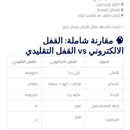
❌ اختيار نوع رخيص
❌ إهمال البرمجة
❌ تركيب قفل غير مناسب للباب
👉 هذه الأخطاء تقلل الأمان بشكل كبير
🧠 مقارنة شاملة: القفل
الالكتروني vs القفل التقليدي
الميزة
القفل الالكتروني
القفل التقليدي
الأمان
عالي جداً
متوسط
التحكم
هاتف + كود + بصمة
مفتاح
الراحة
عالية جداً
محدودة
إدارة المستخدمين
نعم
لا
نعم
المراقبة
لا