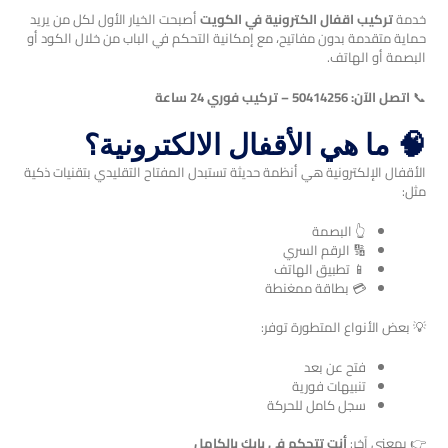
خدمة
تركيب اقفال الكترونية في الكويت
أصبحت الخيار الأول لكل من يريد
حماية متقدمة بدون مفاتيح، مع إمكانية التحكم في الباب من خلال الكود أو
البصمة أو الهاتف.
📞
اتصل الآن: 50414256 – تركيب فوري 24 ساعة
🧠 ما هي الأقفال الالكترونية؟
الأقفال الإلكترونية هي أنظمة حديثة تستبدل المفتاح التقليدي بتقنيات ذكية
مثل:
👆 البصمة
🔢 الرقم السري
📱 تطبيق الهاتف
💳 بطاقة ممغنطة
💡 بعض الأنواع المتطورة توفر:
فتح عن بعد
تنبيهات فورية
سجل كامل للحركة
👉 بمعنى آخر:
أنت تتحكم في بابك بالكامل