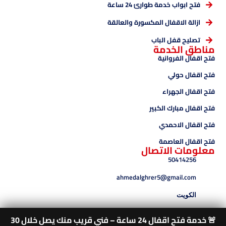
فتح ابواب خدمة طوارئ 24 ساعة
ازالة الاقفال المكسورة والعالقة
تصليح قفل الباب
مناطق الخدمة
فتح اقفال الفروانية
فتح اقفال حولي
فتح اقفال الجهراء
فتح اقفال مبارك الكبير
فتح اقفال الاحمدي
فتح اقفال العاصمة
معلومات الاتصال
50414256
ahmedalghrer5@gmail.com
الكويت
🚨 خدمة فتح اقفال 24 ساعة – فني قريب منك يصل خلال 30