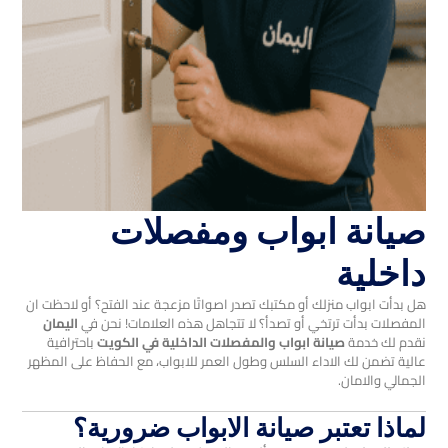
صيانة ابواب ومفصلات
داخلية
هل بدأت ابواب منزلك أو مكتبك تصدر اصواتًا مزعجة عند الفتح؟ أو لاحظت ان
المفصلات بدأت ترتخي أو تصدأ؟ لا تتجاهل هذه العلامات! نحن في
اليمان
نقدم لك خدمة
صيانة ابواب والمفصلات الداخلية في الكويت
باحترافية
عالية تضمن لك الاداء السلس وطول العمر للابواب، مع الحفاظ على المظهر
الجمالي والامان.
لماذا تعتبر صيانة الابواب ضرورية؟