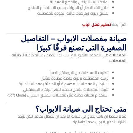
اعادة تثبيت البراغي والقطع المعدنية
علاج تلف الاطار أو الحواف بسبب الاستخدام المتكرر
تطبيق زيوت ومزلقات عالية الجودة للمفصلات
اقرأ ايضا:
تصليح قفل الباب
صيانة مفصلات الابواب – التفاصيل
الصغيرة التي تصنع فرقًا كبيرًا
المفصلات
هي العمود الفقري لاي باب. لذا، نخصص عناية خاصة لـ
صيانة
المفصلات
:
تنظيف المفصلات من الاوساخ والصدأ
تزييت المفصلات بزيوت خاصة مضادة للتآكل
استبدال المفصلات المكسورة أو الصدئة بمفصلات اصلية
تثبيت المفصلات بشكل محكم لمنع الارتخاء المستقبلي
استخدام تقنيات حديثة مثل مفصلات الاغلاق البطيء (Soft Close)
متى تحتاج الى صيانة الابواب؟
قد لا تلاحظ ان بابك يحتاج الى صيانة الا بعد ان يتعطل تمامًا. لكن توجد
اشارات تحذيرية يجب عدم تجاهلها: