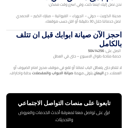
نحن نصل إليك اينما كنت، وفي اسرع وقت ممكن:
مدينة الكويت – حولي – الجهراء – الفروانية – مبارك الكبير – الاحمدي
تصل خدماتنا خلال 30 دقيقة أو اقل حسب موقعك.
احجز الآن صيانة ابوابك قبل ان تتلف
بالكامل
اتصل على:
50414256
خدمة متاحة طوال الاسبوع – حتى في العطل
لا تنتظر حتى يتعطّل الباب تمامًا أو تقع في موقف محرج امام الضيوف أو
العملاء. دع
اليمان
يتولى مهمة
صيانة الابواب والمفصلات
بدقة واحتراف.
تابعونا على منصات التواصل الاجتماعي
ابقَ على تواصل معنا لمعرفة أحدث الخدمات والعروض
والتحديثات.