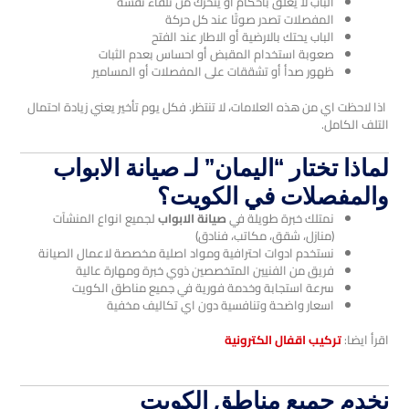
الباب لا يُغلق باحكام أو يتحرك من تلقاء نفسه
المفصلات تصدر صوتًا عند كل حركة
الباب يحتك بالارضية أو الاطار عند الفتح
صعوبة استخدام المقبض أو احساس بعدم الثبات
ظهور صدأ أو تشققات على المفصلات أو المسامير
اذا لاحظت اي من هذه العلامات، لا تنتظر. فكل يوم تأخير يعني زيادة احتمال
التلف الكامل.
لماذا تختار “اليمان” لـ
صيانة الابواب
والمفصلات
في الكويت؟
نمتلك خبرة طويلة في
صيانة الابواب
لجميع انواع المنشآت
(منازل، شقق، مكاتب، فنادق)
نستخدم ادوات احترافية ومواد اصلية مخصصة لاعمال الصيانة
فريق من الفنيين المتخصصين ذوي خبرة ومهارة عالية
سرعة استجابة وخدمة فورية في جميع مناطق الكويت
اسعار واضحة وتنافسية دون اي تكاليف مخفية
اقرأ ايضا:
تركيب اقفال الكترونية
نخدم جميع مناطق الكويت