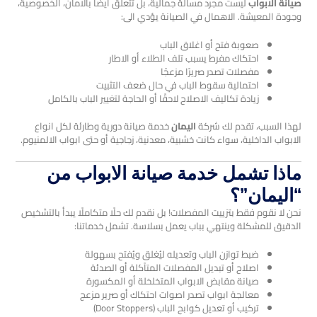
صيانة الابواب
ليست مجرد مسألة جمالية، بل تتعلق ايضا بالامان، الخصوصية،
وجودة المعيشة. الاهمال في الصيانة يؤدي الى:
صعوبة فتح أو اغلاق الباب
احتكاك مفرط يسبب تلف الطلاء أو الاطار
مفصلات تصدر صريرًا مزعجًا
احتمالية سقوط الباب في حال ضعف التثبيت
زيادة تكاليف الاصلاح لاحقًا أو الحاجة لتغيير الباب بالكامل
لهذا السبب، تقدم لك شركة
اليمان
خدمة صيانة دورية وطارئة لكل انواع
الابواب الداخلية، سواء كانت خشبية، معدنية، زجاجية أو حتى ابواب الالمنيوم.
ماذا تشمل خدمة صيانة الابواب من
“اليمان”؟
نحن لا نقوم فقط بتزييت المفصلات! بل نقدم لك حلًا متكاملًا يبدأ بالتشخيص
الدقيق للمشكلة وينتهي بباب يعمل بسلاسة. تشمل خدماتنا:
ضبط توازن الباب وتعديله ليُغلق ويُفتح بسهولة
اصلاح أو تبديل المفصلات المتآكلة أو الصدئة
صيانة مقابض الابواب المتخلخلة أو المكسورة
معالجة ابواب تصدر اصوات احتكاك أو صرير مزعج
تركيب أو تعديل كوابح الباب (Door Stoppers)