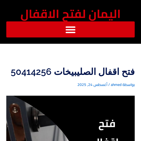
خطي
اليمان لفتح الاقفال
لى
لمحتوى
فتح اقفال الصليبيخات 50414256
بواسطة
ahmed
/
أغسطس 24, 2025