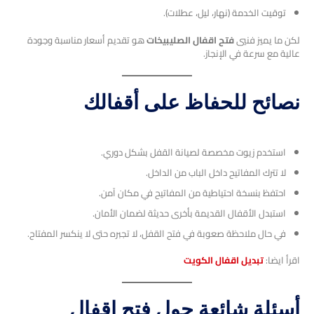
توقيت الخدمة (نهار، ليل، عطلات).
لكن ما يميز فنيي
فتح اقفال الصليبيخات
هو تقديم أسعار مناسبة وجودة
عالية مع سرعة في الإنجاز.
نصائح للحفاظ على أقفالك
استخدم زيوت مخصصة لصيانة القفل بشكل دوري.
لا تترك المفاتيح داخل الباب من الداخل.
احتفظ بنسخة احتياطية من المفاتيح في مكان آمن.
استبدل الأقفال القديمة بأخرى حديثة لضمان الأمان.
في حال ملاحظة صعوبة في فتح القفل، لا تجبره حتى لا ينكسر المفتاح.
اقرأ ايضا:
تبديل اقفال الكويت
أسئلة شائعة حول فتح اقفال