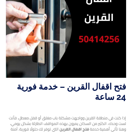
فتح اقفال القرين – خدمة فورية
24 ساعة
إذا كنت في منطقة القرين وواجهت مشكلة باب مغلق أو قفل معطل، فأنت
لست وحدك. الكثير من السكان يمرون بهذه المواقف الطارئة بشكل يومي،
وهنا تأتي أهمية خدمة
فتح اقفال القرين
التي توفر لك حلولًا فورية، آمنة