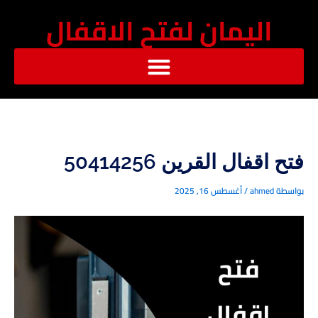
خطي
اليمان لفتح الاقفال
لى
لمحتوى
فتح اقفال القرين 50414256
بواسطة
ahmed
/
أغسطس 16, 2025