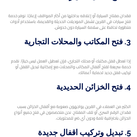
فقدان مفتاح السيارة أو إغلاقه بداخلها من أكثر المواقف إزعاجًا. نوفر خدمة
فتح سيارات في القرين تشمل الموديلات الحديثة والقديمة، باستخدام أدوات
متطورة تحافظ على سلامة السيارة دون خدوش.
3. فتح المكاتب والمحلات التجارية
إذا تعطل قفل مكتبك أو محلك التجاري، فإن تعطيل العمل ليس خيارًا. نقدم
خدمة سريعة لفتح أقفال المكاتب والمحلات مع إمكانية تبديل القفل أو
تركيب قفل جديد لحماية أعمالك.
4. فتح الخزائن الحديدية
الكثير من العملاء في القرين يواجهون صعوبة مع أقفال الخزائن بسبب
فقدان الرقم السري أو تلف المفتاح. نحن متخصصون في فتح جميع أنواع
الخزائن باحترافية تامة ودون أي ضرر للمحتويات.
5. تبديل وتركيب اقفال جديدة