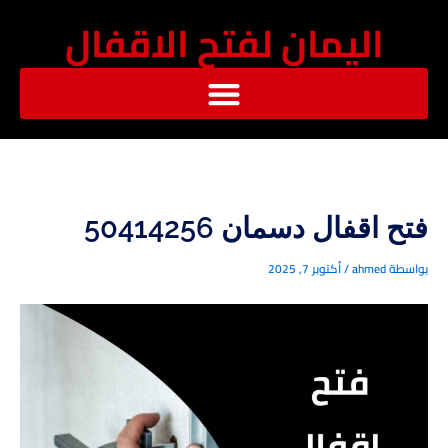
خطي
اليمان لفتح الاقفال
لى
لمحتوى
فتح اقفال دسمان 50414256
بواسطة
ahmed
/
أكتوبر 7, 2025