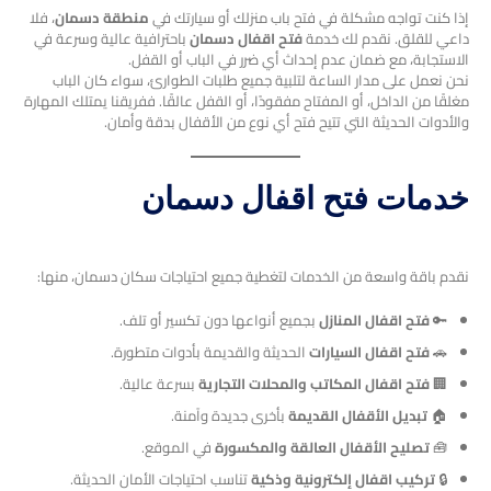
إذا كنت تواجه مشكلة في فتح باب منزلك أو سيارتك في
منطقة دسمان
، فلا
داعي للقلق. نقدم لك خدمة
فتح اقفال دسمان
باحترافية عالية وسرعة في
الاستجابة، مع ضمان عدم إحداث أي ضرر في الباب أو القفل.
نحن نعمل على مدار الساعة لتلبية جميع طلبات الطوارئ، سواء كان الباب
مغلقًا من الداخل، أو المفتاح مفقودًا، أو القفل عالقًا. ففريقنا يمتلك المهارة
والأدوات الحديثة التي تتيح فتح أي نوع من الأقفال بدقة وأمان.
خدمات فتح اقفال دسمان
نقدم باقة واسعة من الخدمات لتغطية جميع احتياجات سكان دسمان، منها:
🔑
فتح اقفال المنازل
بجميع أنواعها دون تكسير أو تلف.
🚗
فتح اقفال السيارات
الحديثة والقديمة بأدوات متطورة.
🏢
فتح اقفال المكاتب والمحلات التجارية
بسرعة عالية.
🏠
تبديل الأقفال القديمة
بأخرى جديدة وآمنة.
🧰
تصليح الأقفال العالقة والمكسورة
في الموقع.
🔒
تركيب اقفال إلكترونية وذكية
تناسب احتياجات الأمان الحديثة.