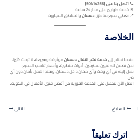
📞
اتصل بنا على [50414256]
🚪 خدمة طوارئ على مدار 24 ساعة
📍 نغطي جميع مناطق
دسمان
والمناطق المجاورة
الخلاصة
عندما تحتاج إلى
خدمة فتح اقفال دسمان
موثوقة وسريعة، لا تبحث كثيرًا.
نحن نضمن لك فنيين محترفين، أدوات متطورة، وأسعار تناسب الجميع.
نصل إليك في أي وقت وأي مكان داخل دسمان، ونفتح القفل بأمان دون أي
ضرر.
اتصل الآن لتحصل على الخدمة الفورية من أفضل فنيي الأقفال في الكويت.
السابق
التالي
اترك تعليقاً