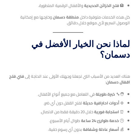
🏦
فتح الخزائن الحديدية
والأقفال الرقمية المتطورة.
كل هذه الخدمات متوفرة داخل
منطقة دسمان
وخارجها مع إمكانية
الوصول السريع لأي موقع خلال دقائق.
لماذا نحن الخيار الأفضل في
دسمان؟
هناك العديد من الأسباب التي تجعلنا وجهتك الأولى عند الحاجة إلى
فني فتح
اقفال دسمان
:
🧑‍🔧
خبرة طويلة
في التعامل مع جميع أنواع الأقفال.
⚙️
أدوات احترافية حديثة
لفتح القفل دون أي ضرر.
⏰
استجابة فورية
خلال 20 دقيقة فقط من الاتصال.
🕒
خدمة طوارئ 24 ساعة
طوال أيام الأسبوع.
💰
أسعار عادلة وشفافة
بدون أي رسوم خفية.