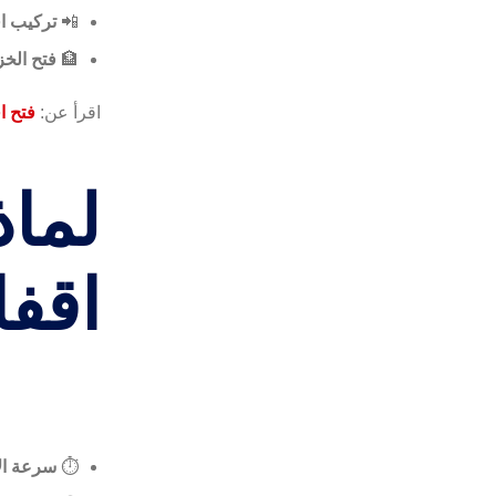
📲
تركيب اق
🏦
فتح الخزا
اقرأ عن:
فتح ا
لماذ
اقفا
⏱️
سرعة ال