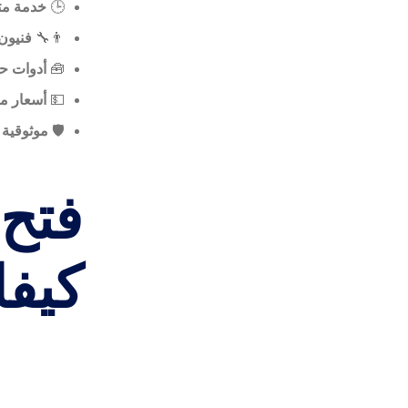
🕒
خدمة متوفرة
👨‍🔧
فنيون
🧰
أدوات حد
💵
أسعار م
🛡️
موثوقية 
فتح 
كيفا