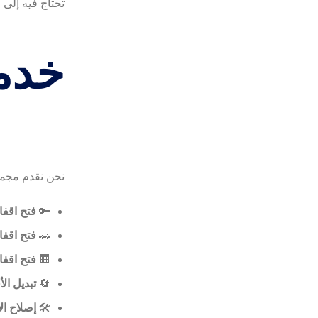
تحتاج فيه إلى 
خدما
نحن نقدم مجمو
🔑
فتح اقفا
🚗
فتح اقفا
🏢
فتح اقفا
🔄
تبديل ال
🛠️
إصلاح ال