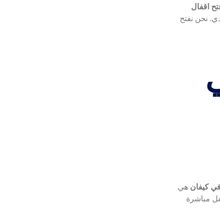
تح اقفال
ي. نحن نفتح
ي
في كيفان
هي
قفل مباشرة