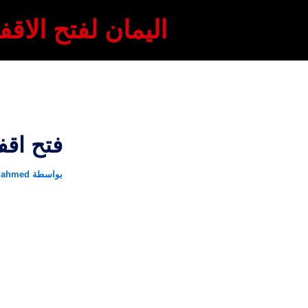
خطي
اليمان لفتح الاقف
لى
لمحتوى
فتح اقفال 
بواسطة
ahmed