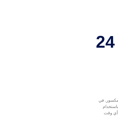
خدمة طوارئ سريعة 24
مكسور. في
استخدام
 أي وقت