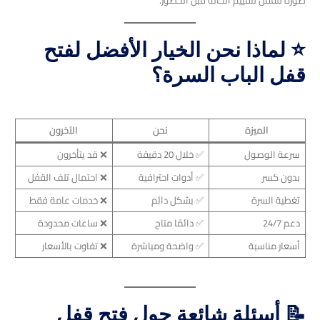
⭐ لماذا نحن الخيار الأفضل لفتح
قفل الباب السرة؟
الميزة
نحن
الآخرون
سرعة الوصول
✅ خلال 20 دقيقة
❌ قد يتأخرون
بدون كسر
✅ أدوات احترافية
❌ احتمال تلف القفل
تغطية السرة
✅ بشكل دائم
❌ خدمات عامة فقط
دعم 24/7
✅ دائمًا متاح
❌ ساعات محدودة
أسعار مناسبة
✅ واضحة ومباشرة
❌ تفاوت بالأسعار
📝 أسئلة شائعة حول فتح قفل