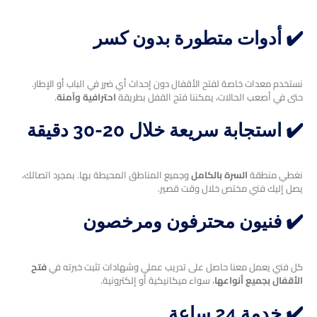
✔️ أدوات متطورة بدون كسر
نستخدم معدات خاصة لفتح الأقفال دون إحداث أي ضرر في الباب أو الإطار.
حتى في أصعب الحالات، يمكننا فتح القفل بطريقة
احترافية وآمنة
.
✔️ استجابة سريعة خلال 20-30 دقيقة
نغطي منطقة
السرة بالكامل
وجميع المناطق المحيطة بها. بمجرد اتصالك،
يصل إليك فني مختص خلال وقت قصير.
✔️ فنيون محترفون ومرخصون
كل فني يعمل معنا حاصل على تدريب عملي وشهادات تثبت خبرته في
فتح
الأقفال بجميع أنواعها
، سواء ميكانيكية أو إلكترونية.
✔️ خدمة 24 ساعة