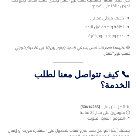
نحن نقدم
أسعارًا تنافسية
حسب نوع القفل ومدى تعقيد الحالة، ومع ذلك،
نحرص دائمًا على تقديم:
كشف مبدئي مجاني
تكلفة واضحة قبل البدء
عدم وجود رسوم خفية
🟢
متوسط سعر فتح قفل باب في السرة يتراوح بين 10 إلى 20 دينار كويتي
حسب نوع القفل.
📞 كيف تتواصل معنا لطلب
الخدمة؟
📱 اتصل الآن على:
[50414256]
🕐 متوفرون على مدار 24 ساعة
📍 الموقع: السرة، الكويت
يمكنك أيضًا التواصل معنا عبر واتساب للحصول على استشارة فورية أو إرسال
صورة للقفل لتقييم الحالة قبل الحضور.