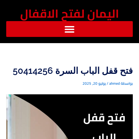
خطي
اليمان لفتح الاقفال
لى
لمحتوى
فتح قفل الباب السرة 50414256
بواسطة
ahmed
/
يوليو 20, 2025